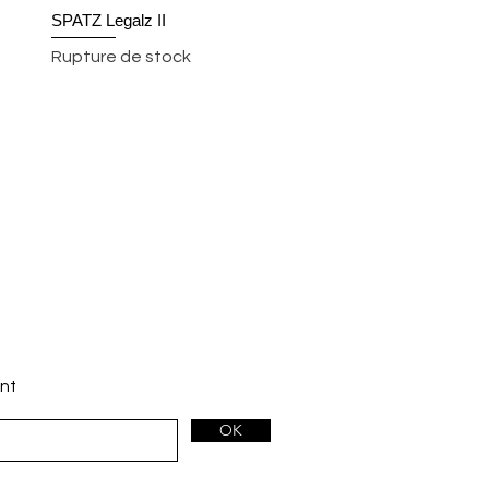
SPATZ Legalz II
Aperçu rapide
Rupture de stock
nt
OK