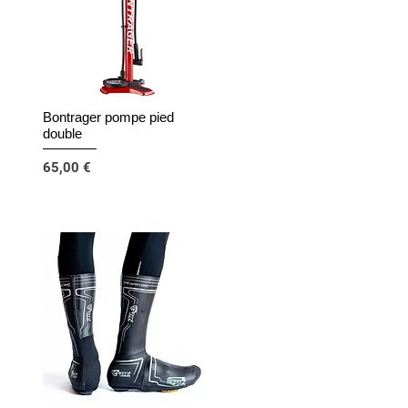
Bontrager pompe pied
Aperçu rapide
double
Prix
65,00 €