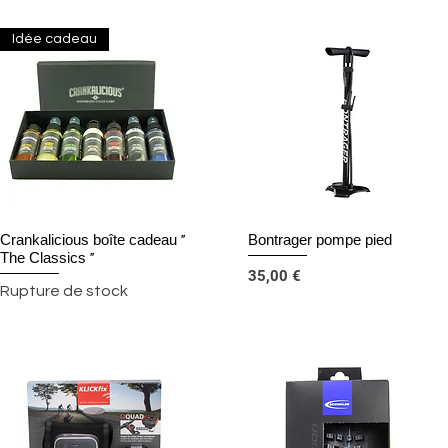
Idée cadeau
Crankalicious boîte cadeau «
Bontrager pompe pied
Aperçu rapide
Aperçu rapide
The Classics »
Prix
35,00 €
Rupture de stock