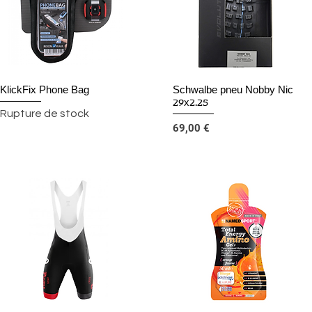
KlickFix Phone Bag
Schwalbe pneu Nobby Nic
Aperçu rapide
Aperçu rapide
29x2.25
Rupture de stock
Prix
69,00 €