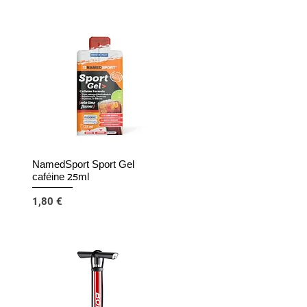
NamedSport Sport Gel
Aperçu rapide
caféine 25ml
Prix
1,80 €