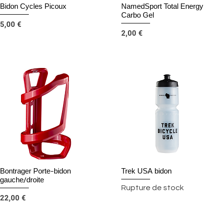
Bidon Cycles Picoux
NamedSport Total Energy
Aperçu rapide
Aperçu rapide
Carbo Gel
Prix
5,00 €
Prix
2,00 €
Bontrager Porte-bidon
Trek USA bidon
Aperçu rapide
Aperçu rapide
gauche/droite
Rupture de stock
Prix
22,00 €