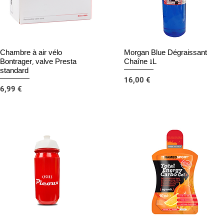
Chambre à air vélo
Morgan Blue Dégraissant
Aperçu rapide
Aperçu rapide
Bontrager, valve Presta
Chaîne 1L
standard
Prix
16,00 €
Prix
6,99 €