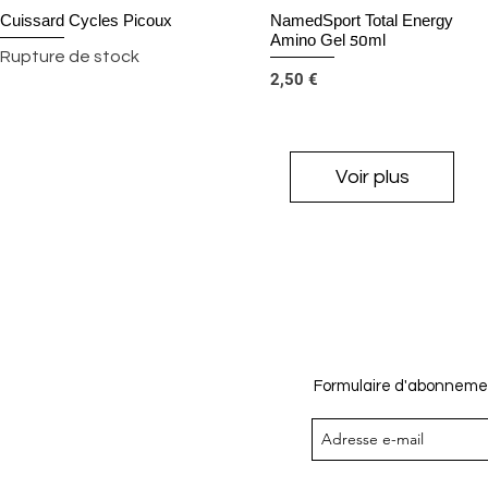
Cuissard Cycles Picoux
NamedSport Total Energy
Aperçu rapide
Aperçu rapide
Amino Gel 50ml
Rupture de stock
Prix
2,50 €
Voir plus
Formulaire d'abonneme