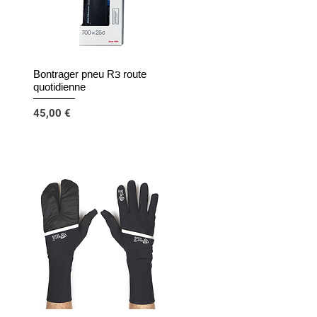
Bontrager pneu R3 route
Aperçu rapide
quotidienne
Prix
45,00 €