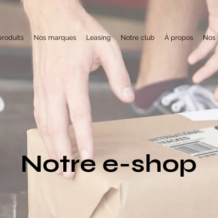
roduits
Nos marques
Leasing
Notre club
À propos
Nos 
Notre e-shop