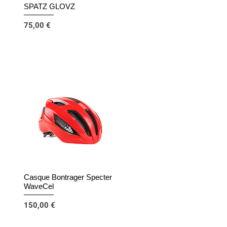
SPATZ GLOVZ
Aperçu rapide
Prix
75,00 €
Casque Bontrager Specter
Aperçu rapide
WaveCel
Prix
150,00 €