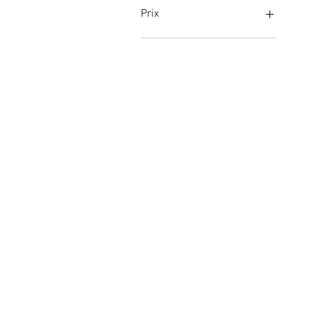
Prix
1 €
5 799 €