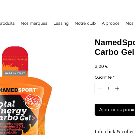
roduits
Nos marques
Leasing
Notre club
À propos
Nos 
NamedSpor
Carbo Gel
Prix
2,00 €
Quantité
*
Ajouter au pani
Info click & collec