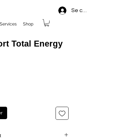
Se connecter
Services
Shop
t Total Energy
er
t