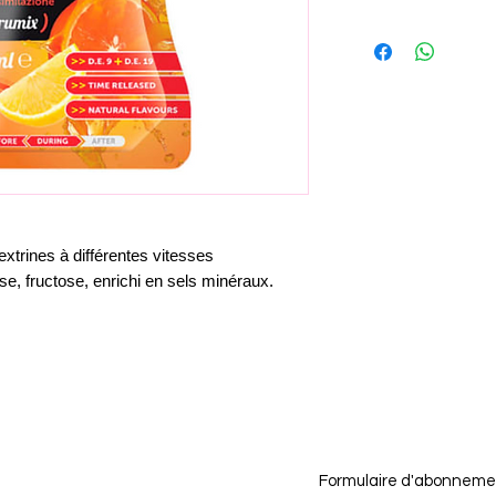
Passez commande a
votre colis en click
* Selon nos horaire
xtrines à différentes vitesses
ose, fructose, enrichi en sels minéraux.
Formulaire d'abonneme