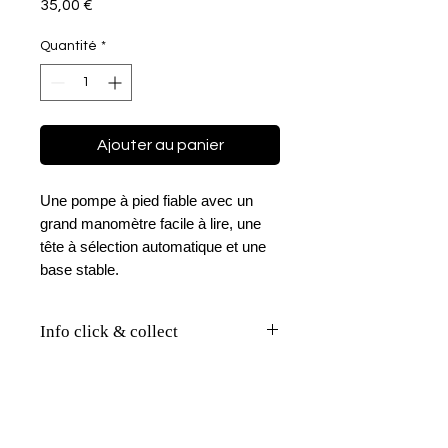
Prix
35,00 €
Quantité
*
Ajouter au panier
Une pompe à pied fiable avec un
grand manomètre facile à lire, une
tête à sélection automatique et une
base stable.
Info click & collect
Passez commande avant 12h et
venez récupérer votre colis en
click & collect le jour même* !