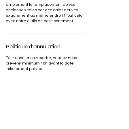
simplement le remplacement de vos
anciennes cales par des cales neuves
exactement au même endroit ! Tout cela
avec notre outils de positionnement.
Politique d'annulation
Pour annuler ou reporter, veuillez nous
prévenir minimum 48h avant la date
initialement prévue.
Coordonnées
Chaussée de Mons 234, 7800 Ath,
Belgique