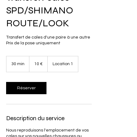
SPD/SHIMANO
ROUTE/LOOK
Transfert de cales d'une paire à une autre
Prix de la pose uniquement
10
euros
30 min
3
10 €
Location 1
0
m
i
n
Réserver
Description du service
Nous reproduisons l'emplacement de vos
cales sur vos nouvelles chaussures ou