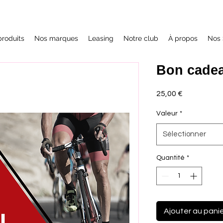
roduits
Nos marques
Leasing
Notre club
À propos
Nos 
Bon cade
Prix
25,00 €
Valeur
*
Sélectionner
Quantité
*
Ajouter au pani