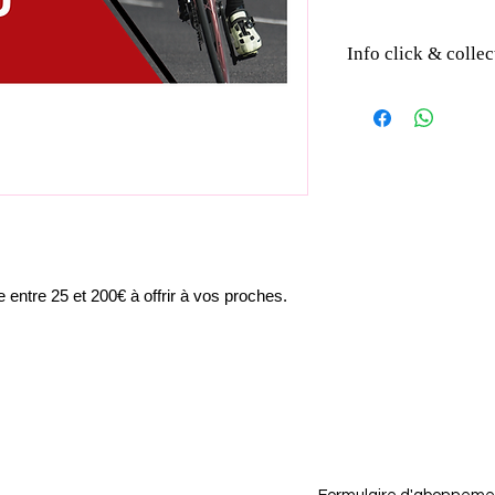
Info click & collec
Passez commande a
votre colis en click
* Selon nos horaire
entre 25 et 200€ à offrir à vos proches.